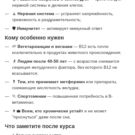
нервной системы и деления клеток;
🧘
Нервная система
— устраняет напряжённость,
тревожность и раздражительность;
🛡️
Иммунитет
— активирует иммунный ответ.
Кому особенно нужен
🌱
Вегетарианцам и веганам
— B12 есть почти
исключительно в продуктах животного происхождения;
👴
Людям после 40-50 лет
— с возрастом снижается
секреция желудочного фактора, без которого B12 не
всасывается;
💊
Тем, кто принимает метформин
или препараты,
снижающие кислотность желудка;
🏃
Спортсменам
— повышенная потребность в B-
витаминах;
👩‍💼
Всем, кто хронически устаёт
и не может
"проснуться" даже после сна.
Что заметите после курса