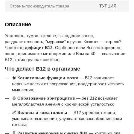
Страна-производитель товара
ТУРЦИЯ
Описание
Усталость, туман в голове, выпадение волос,
раздражительность, "мурашки" в руках. Кажется — стресс?
Часто это
дефицит B12
. Особенно если Вы вегетарианец,
веган, принимаете метформин или Вам за 40 — всасывание
B12 в этих группах снижено.
Что делает B12 в организме
🧠
Когнитивные функции мозга
— B12 защищает
нервные клетки от повреждения, поддерживает чёткость
мышления;
🩸
Образование эритроцитов
— без B12 возникает
мегалобластная анемия с хронической усталостью;
💇
Волосы и кожа головы
— B12 укрепляет корни,
уменьшает выпадение, улучшает кровоснабжение кожи
головы;
🧬
Развитие нейронов и синтез ДНК
— критично для