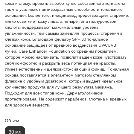
кожи и стимулировать выработку ею собственного коллагена,
так что усиливают антивозрастные способности тонального
основания. Более того, ниацинамид предотвращает старение,
мягко осветляет кожу лица, а четыре типа гиалуроновой
кислоты поддерживают максимальный уровень
увлажненности, тем самым замедляя процессы старения в
клетках кожи. Благодаря фильтру SPF 30 тональное
основание защищает от вредного воздействия UVA/UVB
лучей. Care Enhancer Foundation со средним покрытием,
которое можно наслаивать, позволит вашей коже чувствовать
себя комфортно и раскрыть весь потенциал ее красоты.
Имеет естественный шелковисто-сияющий финиш. Тональная
основа поставляется в элегантном матовом стеклянном
флаконе с удобным дозатором, который выдает идеальное
количество продукта для лучшего результата макияжа.
Подходит для всех типов кожи. Дерматологически
протестирована. Не содержит парабенов, глютена и вредных
для здоровья веществ.
Объем
30 мл