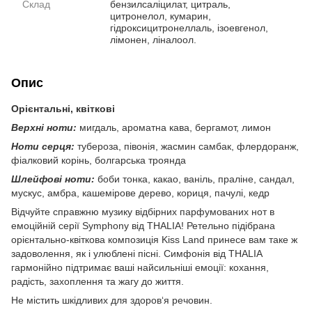
Склад
бензилсаліцилат, цитраль,
цитронелол, кумарин,
гідроксицитронеллаль, ізоевгенол,
лімонен, ліналоол.
Опис
Орієнтальні, квіткові
Верхні ноти:
мигдаль, ароматна кава, бергамот, лимон
Ноти серця:
тубероза, півонія, жасмин самбак, флердоранж,
фіалковий корінь, болгарська троянда
Шлейфові ноти:
боби тонка, какао, ваніль, праліне, сандал,
мускус, амбра, кашемірове дерево, кориця, пачулі, кедр
Відчуйте справжню музику відбірних парфумованих нот в
емоційній серії Symphony від THALIA! Ретельно підібрана
орієнтально-квіткова композиція Kiss Land принесе вам таке ж
задоволення, як і улюблені пісні. Симфонія від THALIA
гармонійно підтримає ваші найсильніші емоції: кохання,
радість, захоплення та жагу до життя.
Не містить шкідливих для здоров‘я речовин.