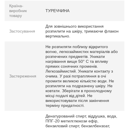
Країна-
виробник
ТУРЕЧЧИНА
товару
Для зовнішнього використання
Застосування
розпилити на шкіру, тримаючи флакон
вертикально.
Не розпиляти поблизу відкритого
вогню, легкозаймистих матеріалів або
розпечених предметів. Уникати
нагрівання вище 50° С та впливу
прямих сонячних променів.
Легкозаймистий. Уникати контакту з
Застереження
очима. У разі потрапляння в очі
промити великою кількістю води. Не
розпиляти на подразнену шкіру. Не
ковтати. Зберігати в прохолодному
місці подалі від дітей. Не
використовувати після закінчення
терміну придатності.
Денатурований спирт, віддушка, вода,
ППГ-20 метилглюкози ефір,
бензиловий спирт, бензилбензоат,