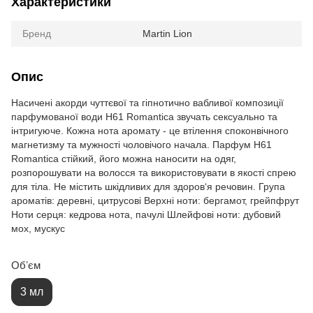
Характеристики
Бренд
Martin Lion
Опис
Насичені акорди чуттєвої та гіпнотично вабливої композиції
парфумованої води H61 Romantica звучать сексуально та
інтригуюче. Кожна нота аромату - це втілення споконвічного
магнетизму та мужності чоловічого начала. Парфум H61
Romantica стійкий, його можна наносити на одяг,
розпорошувати на волосся та використовувати в якості спрею
для тіла. Не містить шкідливих для здоров‘я речовин. Група
ароматів: деревні, цитрусові Верхні ноти: бергамот, грейпфрут
Ноти серця: кедрова нота, пачулі Шлейфові ноти: дубовий
мох, мускус
Обʼєм
3 мл