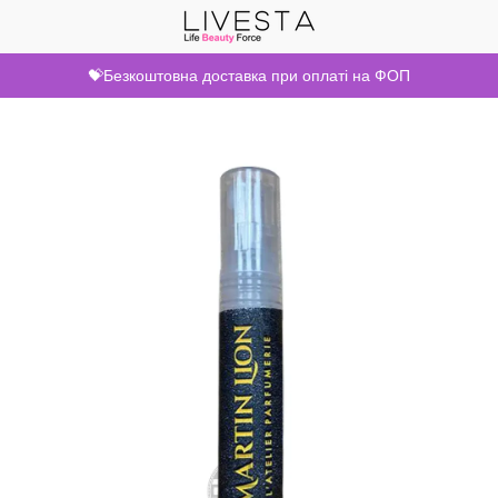
💝Безкоштовна доставка при оплаті на ФОП