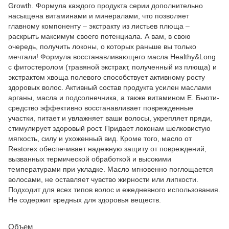
Growth. Формула каждого продукта серии дополнительно
насыщена витаминами и минералами, что позволяет
главному компоненту – экстракту из листьев плюща –
раскрыть максимум своего потенциала. А вам, в свою
очередь, получить локоны, о которых раньше вы только
мечтали! Формула восстанавливающего масла Healthy&Long
с фитостеролом (травяной экстракт, полученный из плюща) и
экстрактом хвоща полевого способствует активному росту
здоровых волос. Активный состав продукта усилен маслами
арганы, масла и подсолнечника, а также витамином Е. Бьюти-
средство эффективно восстанавливает поврежденные
участки, питает и увлажняет ваши волосы, укрепляет пряди,
стимулирует здоровый рост. Придает локонам шелковистую
мягкость, силу и ухоженный вид. Кроме того, масло от
Restorex обеспечивает надежную защиту от повреждений,
вызванных термической обработкой и высокими
температурами при укладке. Масло мгновенно поглощается
волосами, не оставляет чувство жирности или липкости.
Подходит для всех типов волос и ежедневного использования.
Не содержит вредных для здоровья веществ.
Объем