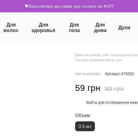
💝Бесплатная доставка при оплате на ФОП
Для
Для
Для
Для
Духи
волос
здоровья
тела
дома
Ливеста каталог, сайт та продукция Live
Тестеры ароматов Martin Lion
Нет в наличии
Артикул: 475020
59 грн
80 грн
Войти
для отображения нако
%
Объем
3.5 мл