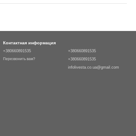
Контактная информация
+380660891535
+380660891535
+380660891535
Перезвонить вам?
infolivesta.co.ua@gmail.com