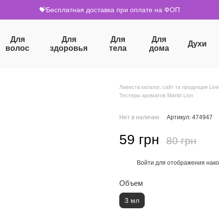
💝Бесплатная доставка при оплате на ФОП
Для
Для
Для
Для
Духи
волос
здоровья
тела
дома
Ливеста каталог, сайт та продукция Live
Тестеры ароматов Martin Lion
Нет в наличии
Артикул: 474947
59 грн
80 грн
Войти
для отображения нако
%
Объем
3 мл