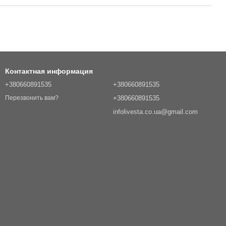
Контактная информация
+380660891535
+380660891535
+380660891535
Перезвонить вам?
infolivesta.co.ua@gmail.com