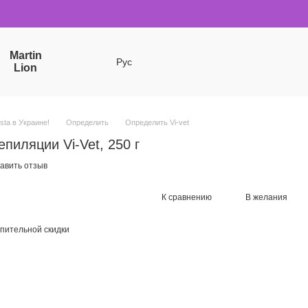
Martin
Рус
Lion
sta в Украине!
Определить
Определить Vi-vet
пиляции Vi-Vet, 250 г
авить отзыв
К сравнению
В желания
пительной скидки