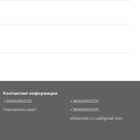
Контактная информация
+380660891535
+380660891535
+380660891535
Перезвонить вам?
infolivesta.co.ua@gmail.com