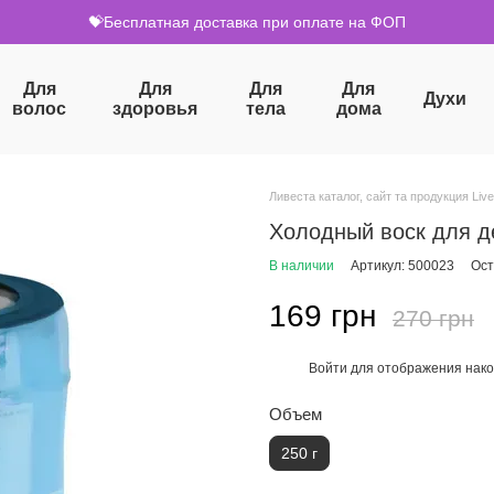
💝Бесплатная доставка при оплате на ФОП
Для
Для
Для
Для
Духи
волос
здоровья
тела
дома
Ливеста каталог, сайт та продукция Live
Холодный воск для де
В наличии
Артикул: 500023
Ост
169 грн
270 грн
Войти
для отображения нако
%
Объем
250 г