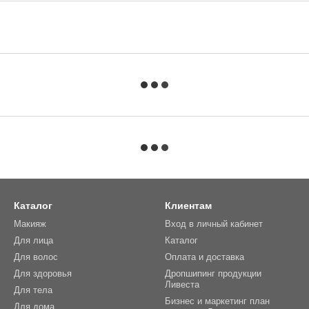
Каталог
Клиентам
Макияж
Вход в личный кабинет
Для лица
Каталог
Для волос
Оплата и доставка
Для здоровья
Дропшипинг продукции
Ливеста
Для тела
Бизнес и маркетинг план
Для дома