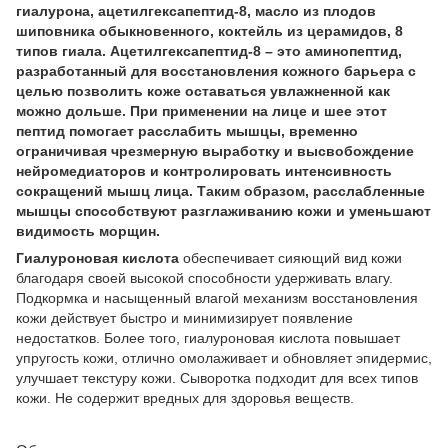
гиалурона, ацетилгексапептид-8, масло из плодов
шиповника обыкновенного, коктейль из церамидов, 8
типов гиала.
Ацетилгексапептид-8
– это аминопептид,
разработанный для восстановления кожного барьера с
целью позволить коже оставаться увлажненной как
можно дольше. При применении на лице и шее этот
пептид помогает расслабить мышцы, временно
ограничивая чрезмерную выработку и высвобождение
нейромедиаторов и контролировать интенсивность
сокращений мышц лица. Таким образом, расслабленные
мышцы способствуют разглаживанию кожи и уменьшают
видимость морщин.
Гиалуроновая кислота
обеспечивает сияющий вид кожи
благодаря своей высокой способности удерживать влагу.
Подкормка и насыщенный влагой механизм восстановления
кожи действует быстро и минимизирует появление
недостатков. Более того, гиалуроновая кислота повышает
упругость кожи, отлично омолаживает и обновляет эпидермис,
улучшает текстуру кожи. Сыворотка подходит для всех типов
кожи. Не содержит вредных для здоровья веществ.