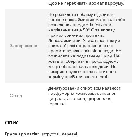
щоб не перебивати аромат парфуму.
Не розпиляти поблизу відкритого
вогню, легкозаймистих матеріалів або
розпечених предметів. Уникати
нагрівання вище 50° С та впливу
прямих сонячних променів.
Легкозаймистий. Уникати контакту з
Застереження
очима. У разі потрапляння в очі
промити великою кількістю води. Не
розпиляти на подразнену шкіру. Не
ковтати. Зберігати в прохолодному
місці поВ наявностілі від дітей. Не
використовувати після закінчення
терміну приВ наявностітності.
Денатурований спирт, воВ наявності,
парфумерна композиція, лімонен,
Склад
цитраль, ліналоол, цитронелол,
гераніол.
Опис
Група ароматів
: цитрусові, деревні