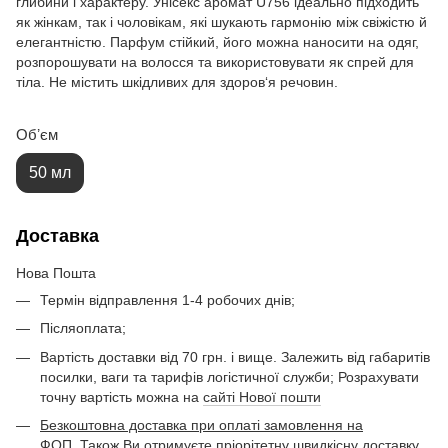
глибини і характеру. Унісекс аромат U756 ідеально підходить
як жінкам, так і чоловікам, які шукають гармонію між свіжістю й
елегантністю. Парфум стійкий, його можна наносити на одяг,
розпорошувати на волосся та використовувати як спрей для
тіла. Не містить шкідливих для здоров‘я речовин.
Обʼєм
50 мл
Доставка
Нова Пошта
Термін відправлення 1-4 робочих днів;
Післяоплата;
Вартість доставки від 70 грн. і вище. Залежить від габаритів
посилки, ваги та тарифів логістичної служби; Розрахувати
точну вартість можна на
сайті Нової пошти
Безкоштовна доставка при оплаті замовлення на
ФОП. Також Ви отримуєте пріорітетну швидкісну доставку