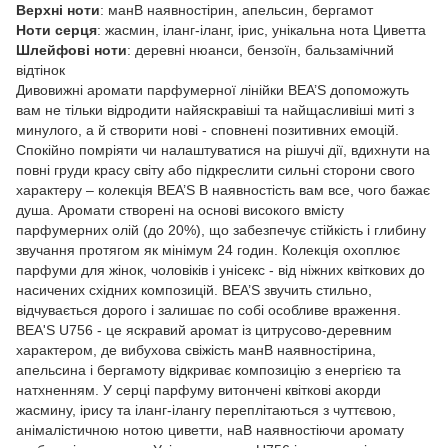
Верхні ноти
: манВ наявностірин, апельсин, бергамот
Ноти серця
: жасмин, іланг-іланг, ірис, унікальна нота Циветта
Шлейфові ноти
: деревні нюанси, бензоїн, бальзамічний
відтінок
Дивовижні аромати парфумерної лінійки BEA’S допоможуть
вам не тільки відродити найяскравіші та найщасливіші миті з
минулого, а й створити нові - сповнені позитивних емоцій.
Спокійно помріяти чи налаштуватися на рішучі дії, вдихнути на
повні груди красу світу або підкреслити сильні сторони свого
характеру – колекція BEA’S В наявностість вам все, чого бажає
душа. Аромати створені на основі високого вмісту
парфумерних олій (до 20%), що забезпечує стійкість і глибину
звучання протягом як мінімум 24 годин. Колекція охоплює
парфуми для жінок, чоловіків і унісекс - від ніжних квіткових до
насичених східних композицій. BEA’S звучить стильно,
відчувається дорого і залишає по собі особливе враження.
BEA'S U756 - це яскравий аромат із цитрусово-деревним
характером, де вибухова свіжість манВ наявностірина,
апельсина і бергамоту відкриває композицію з енергією та
натхненням. У серці парфуму витончені квіткові акорди
жасмину, ірису та іланг-ілангу переплітаються з чуттєвою,
анімалістичною нотою циветти, наВ наявностіючи аромату