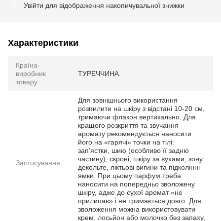
Увійти
для відображення накопичувальної знижки
%
Характеристики
Країна-
виробник
ТУРЕЧЧИНА
товару
Для зовнішнього використання
розпилити на шкіру з відстані 10-20 см,
тримаючи флакон вертикально. Для
кращого розкриття та звучання
аромату рекомендується наносити
його на «гарячі» точки на тілі:
зап’ястки, шию (особливо її задню
частину), скроні, шкіру за вухами, зону
Застосування
декольте, ліктьові вигини та підколінні
ямки. При цьому парфум треба
наносити на попередньо зволожену
шкіру, адже до сухої аромат «не
прилипає» і не тримається довго. Для
зволоження можна використовувати
крем, лосьйон або молочко без запаху,