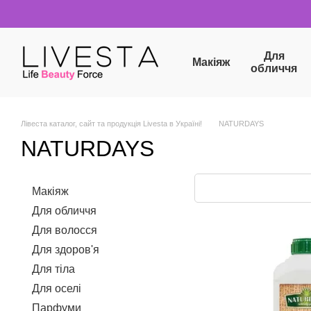
Перейти до основного контенту
Для
Макіяж
обличчя
Лівеста каталог, сайт та продукція Livesta в Україні!
NATURDAYS
NATURDAYS
Макіяж
Для обличчя
Для волосся
Для здоров'я
Для тіла
Для оселі
Парфуми