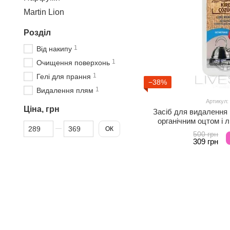
Martin Lion
Розділ
1
Від накипу
1
Очищення поверхонь
1
Гелі для прання
−38%
1
Видалення плям
Артикул:
Ціна, грн
Засіб для видалення 
органічним оцтом і
Від Ціна, грн
До Ціна, грн
ОК
NATURDAY
500 грн
309 грн