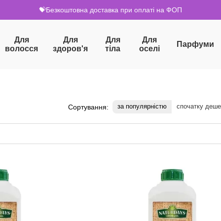
💝Безкоштовна доставка при оплаті на ФОП
Для
Для
Для
Для
Парфуми
волосся
здоров'я
тіла
оселі
за популярністю
спочатку деш
Сортування: