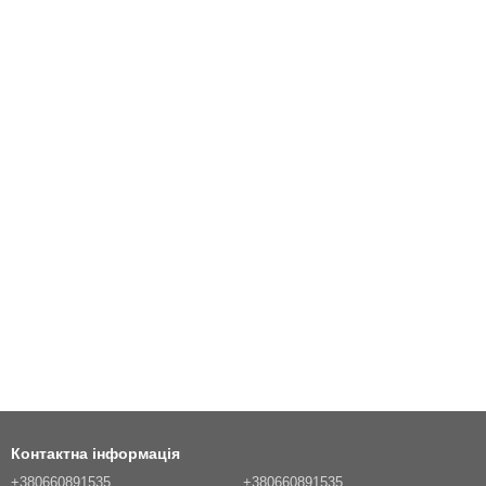
Контактна інформація
+380660891535
+380660891535