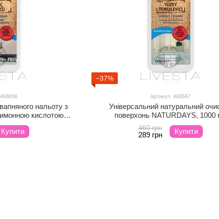
−37%
 468096
Артикул: 468567
вапняного нальоту з
Універсальний натуральний очи
 лимонною кислотою
поверхонь NATURDAYS, 1000 
S, 1000
460 грн
Купити
Купити
289 грн