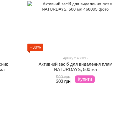
−38%
Артикул: 468095
сник
Активний засіб для видалення плям
мл
NATURDAYS, 500 мл
500 грн
Купити
309 грн