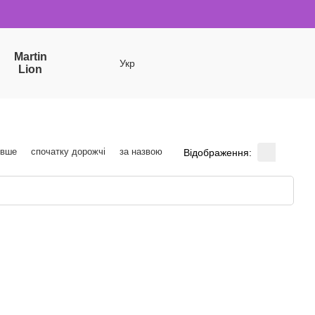
Martin
Укр
Lion
евше
спочатку дорожчі
за назвою
Відображення: