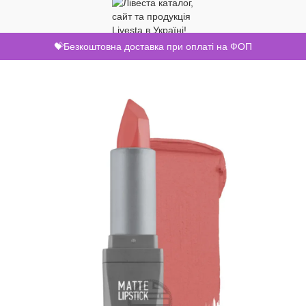
💝Безкоштовна доставка при оплаті на ФОП