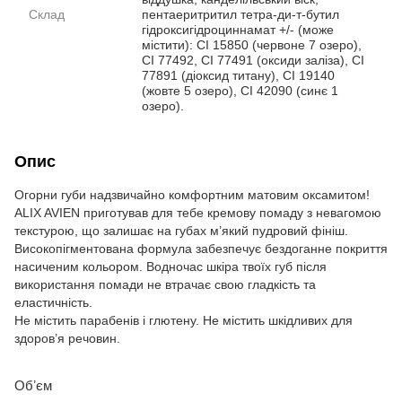
Склад
пентаеритритил тетра-ди-т-бутил
гідроксигідроциннамат +/- (може
містити): CI 15850 (червоне 7 озеро),
CI 77492, CI 77491 (оксиди заліза), CI
77891 (діоксид титану), CI 19140
(жовте 5 озеро), CI 42090 (синє 1
озеро).
Опис
Огорни губи надзвичайно комфортним матовим оксамитом!
ALIX AVIEN приготував для тебе кремову помаду з невагомою
текстурою, що залишає на губах м’який пудровий фініш.
Високопігментована формула забезпечує бездоганне покриття
насиченим кольором. Водночас шкіра твоїх губ після
використання помади не втрачає свою гладкість та
еластичність.
Не містить парабенів і глютену. Не містить шкідливих для
здоров’я речовин.
Обʼєм