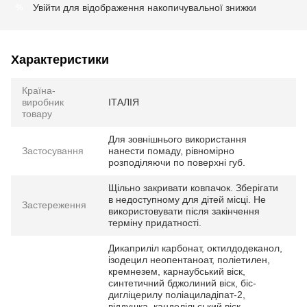
Увійти
для відображення накопичувальної знижки
%
Характеристики
Країна-
виробник
ІТАЛІЯ
товару
Для зовнішнього використання
Застосування
нанести помаду, рівномірно
розподіляючи по поверхні губ.
Щільно закривати ковпачок. Зберігати
в недоступному для дітей місці. Не
Застереження
використовувати після закінчення
терміну придатності.
Дикаприліл карбонат, октилдодеканол,
ізодецил неопентаноат, поліетилен,
кремнезем, карнаубський віск,
синтетичний бджолиний віск, біс-
дигліцерилу поліациладіпат-2,
віддушка, канделільський віск,