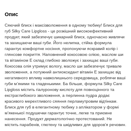
Опис
Сяючий блиск і максізволоження в одному тюбику! Блиск для
губ Silky Care Lipgloss - це розкішний високоефективний
продукт, який забезпечує шикарний блиск, одночасно живлячи
та захищаючи ваші губи. Його нелипка, стійка формула
гарантує комфортне носіння, пропонуючи яскравий колір і
глянсове покриття. Наповнений кокосовою олією, маслом ши
та вітаміном Е склад глибоко зволожує і захищає ваші губи.
Кокосова олія утримує вологу, масло ши забезпечує тривале
зволоження, а потужний антиоксидант вітамін Е захищає від
негативного впливу навколишнього середовища, роблячи ваші
губи м’якими та гладенькими. Ба більше, формула Silky Care
Lipgloss містить гіалуронову кислоту для повноцінного та
екстраглибокого зволоження, а перлинна пудра додає
красивого мерехтливого сяяння перламутровим відтінкам.
Блиск для губ в елегантному тюбику з аплікатором у формі
м'якенької подушечки гарантує точне, легке та приємне
нанесення. Продукт дерматологічно протестований. Не
містить парабенів, глютену та шкідливих для здоров’я речовин.