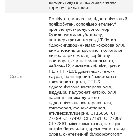
використовувати після закінчення
терміну придатності.
Полібутен, масло ши, гідрогенізований
поліізобутен, сополімер етилену/
пропілену/стиролу, сополімер
бутилену/етилену/стиролу,
пентаеритритил тетра-ді-Т-бутил
гідроксигідроциннамат, кокосова олія,
диметилсилілат кремнію, поліетилен,
диізостеарил малат, сорбітану
ізостеарат, етилгексилпальмітат,
нейлон-12, синтетичний віск, цетил
ПЕГ/ППГ-10/1 диметикон, гексил
Склад
лаурат, полігліцерил-4 ізостеарат,
токоферил ацетат, ППГ-3
гідрогенізована касторова олія,
віддушка, гіалуронат натрію, олія
насіння пінника лугового,
гідрогенізована касторова олія,
токоферол, феноксиетанол,
етилгексилгліцерин, CI 15850, CI
77499, CI 77492, CI 77491, CI 77007,
CI 77891, міка косметична, кальцію
натрію боросилікат, кремнезем, оксид
олова, синтетичний флюорфлогопіт.