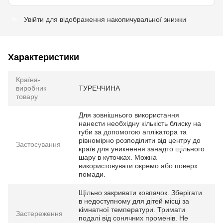
Увійти
для відображення накопичувальної знижки
%
Характеристики
Країна-
виробник
ТУРЕЧЧИНА
товару
Для зовнішнього використання
нанести необхідну кількість блиску на
губи за допомогою аплікатора та
рівномірно розподілити від центру до
Застосування
країв для уникнення занадто щільного
шару в куточках. Можна
використовувати окремо або поверх
помади.
Щільно закривати ковпачок. Зберігати
в недоступному для дітей місці за
кімнатної температури. Тримати
Застереження
подалі від сонячних променів. Не