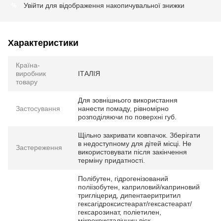
Увійти
для відображення накопичувальної знижки
%
Характеристики
Країна-
виробник
ІТАЛІЯ
товару
Для зовнішнього використання
Застосування
нанести помаду, рівномірно
розподіляючи по поверхні губ.
Щільно закривати ковпачок. Зберігати
в недоступному для дітей місці. Не
Застереження
використовувати після закінчення
терміну придатності.
Полібутен, гідрогенізований
поліізобутен, каприловий/каприновий
тригліцерид, дипентаеритритил
гексагідроксистеарат/гексастеарат/
гексарозинат, поліетилен,
мікрокристалічниц віск,