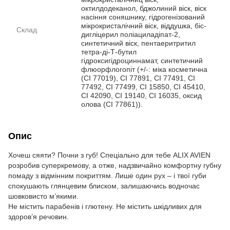
октилдодеканол, бджолиний віск, віск
насіння соняшнику, гідрогенізований
мікрокристалічний віск, віддушка, біс-
Склад
дигліцерил поліациладіпат-2,
синтетичний віск, пентаеритритил
тетра-ді-Т-бутил
гідроксигідроциннамат, синтетичний
флюорфлогопіт (+/-: міка косметична
(CI 77019), CI 77891, CI 77491, CI
77492, CI 77499, CI 15850, CI 45410,
CI 42090, CI 19140, CI 16035, оксид
олова (CI 77861)).
Опис
Хочеш сяяти? Почни з губ! Спеціально для тебе ALIX AVIEN
розробив суперкремову, а отже, надзвичайно комфортну губну
помаду з відмінним покриттям. Лише один рух – і твої губи
спокушають глянцевим блиском, залишаючись водночас
шовковисто м’якими.
Не містить парабенів і глютену. Не містить шкідливих для
здоров’я речовин.