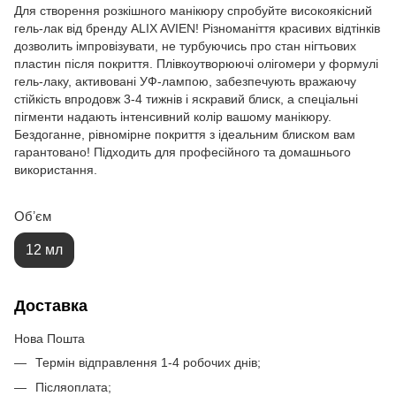
Для створення розкішного манікюру спробуйте високоякісний
гель-лак від бренду ALIX AVIEN! Різноманіття красивих відтінків
дозволить імпровізувати, не турбуючись про стан нігтьових
пластин після покриття. Плівкоутворюючі олігомери у формулі
гель-лаку, активовані УФ-лампою, забезпечують вражаючу
стійкість впродовж 3-4 тижнів і яскравий блиск, а спеціальні
пігменти надають інтенсивний колір вашому манікюру.
Бездоганне, рівномірне покриття з ідеальним блиском вам
гарантовано! Підходить для професійного та домашнього
використання.
Обʼєм
12 мл
Доставка
Нова Пошта
Термін відправлення 1-4 робочих днів;
Післяоплата;