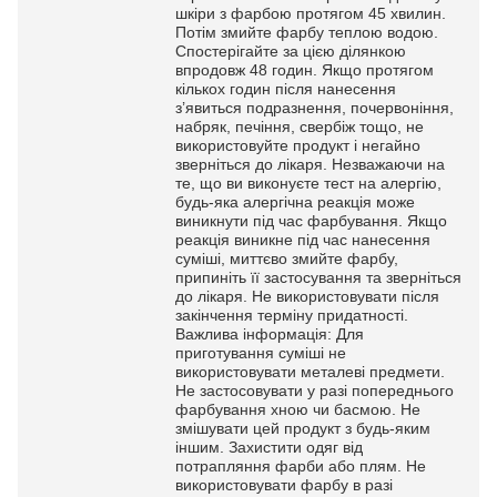
шкіри з фарбою протягом 45 хвилин.
Потім змийте фарбу теплою водою.
Спостерігайте за цією ділянкою
впродовж 48 годин. Якщо протягом
кількох годин після нанесення
з’явиться подразнення, почервоніння,
набряк, печіння, свербіж тощо, не
використовуйте продукт і негайно
зверніться до лікаря. Незважаючи на
те, що ви виконуєте тест на алергію,
будь-яка алергічна реакція може
виникнути під час фарбування. Якщо
реакція виникне під час нанесення
суміші, миттєво змийте фарбу,
припиніть її застосування та зверніться
до лікаря. Не використовувати після
закінчення терміну придатності.
Важлива інформація: Для
приготування суміші не
використовувати металеві предмети.
Не застосовувати у разі попереднього
фарбування хною чи басмою. Не
змішувати цей продукт з будь-яким
іншим. Захистити одяг від
потрапляння фарби або плям. Не
використовувати фарбу в разі