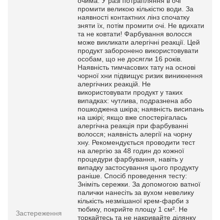
очима. У разі потрапляння в очі
промити великою кількістю води. За
наявності контактних лінз спочатку
зняти їх, потім промити очі. Не вдихати
та не ковтати! Фарбування волосся
може викликати алергічні реакції. Цей
продукт заборонено використовувати
особам, що не досягли 16 років.
Наявність тимчасових тату на основі
чорної хни підвищує ризик виникнення
алергічних реакцій. Не
використовувати продукт у таких
випадках: чутлива, подразнена або
пошкоджена шкіра; наявність висипань
на шкірі; якщо вже спостерігалась
алергічна реакція при фарбуванні
волосся; наявність алергії на чорну
хну. Рекомендується проводити тест
на алергію за 48 годин до кожної
процедури фарбування, навіть у
випадку застосування цього продукту
раніше. Спосіб проведення тесту:
Зніміть сережки. За допомогою ватної
палички нанесіть за вухом невелику
кількість незмішаної крем-фарби з
тюбику, покрийте площу 1 см². Не
Застереження
торкайтесь та не накривайте ділянку