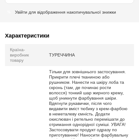
Увійти
для відображення накопичувальної знижки
%
Характеристики
Країна-
виробник
ТУРЕЧЧИНА
товару
Тільки для зовнішнього застосування.
Прикрити плечі тканиною або
рушником. Нанести на шкіру лоба та
скронь (там, де починає рости
волосся) тонкий шар жирного крему,
щоб уникнути фарбування шкіри.
Вдягнути рукавички, після чого
видавити вміст тюбику з крем-фарбою
в неметалеву ємність. Додати
окислювач і ретельно перемішати до
отримання однорідної суміші. УВАГА!
Застосовувати продукт одразу по
приготуванню! Наносити фарбувальну