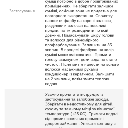
суміш потрібно в добре провітрюваних
приміщеннях. Не зберігати залишки
Застосування
суміші, оскільки вона не придатна для
повторного використання. Спочатку
наносити фарбу на корені волосся,
розділяючи волосся на невеликі
прядки, потім розподілити по всій
довжині. Помасажувати шкіру голови
та волосся для рівномірного
профарбовування. Залишити на 35
хвилин. В процесі фарбування колір
суміші може змінюватись. Промити
голову шампунем, доки вода не стане
чистою. Після миття нанести на вологе
волосся масажними рухами
кондиціонер із кератином. Залишити
на 2 хвилини, потім змити теплою
водою.
Уважно прочитати інструкцію із
застосування та запобіжні заходи.
Зберігати в недоступному для дітей,
сухому та темному місці за кімнатної
температури (+25 0С). Тримати подалі
від прямих сонячних променів і
джерел займання. Уникати контакту з