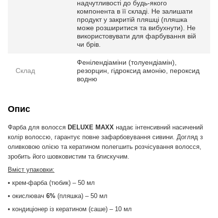
надчутливості до будь-якого
компонента в її складі. Не залишати
продукт у закритій пляшці (пляшка
може розширитися та вибухнути). Не
використовувати для фарбування вій
чи брів.
Фенілендіаміни (толуендіамін),
Склад
резорцин, гідроксид амонію, пероксид
водню
Опис
Фарба для волосся
DELUXE MAXX
надає інтенсивний насичений
колір волоссю, гарантує повне зафарбовування сивини. Догляд з
оливковою олією та кератином полегшить розчісування волосся,
зробить його шовковистим та блискучим.
Вміст упаковки:
• крем-фарба (тюбик) – 50 мл
• окислювач
6%
(пляшка) – 50 мл
• кондиціонер із кератином (саше) – 10 мл