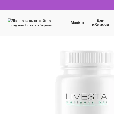
Перейти до основного контенту
Для
Макіяж
обличчя