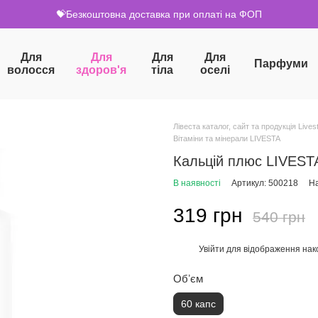
💝Безкоштовна доставка при оплаті на ФОП
Для
Для
Для
Для
Парфуми
волосся
здоров'я
тіла
оселі
Лівеста каталог, сайт та продукція Livest
Вітаміни та мінерали LIVESTA
Кальцій плюс LIVESTA
В наявності
Артикул: 500218
На
319 грн
540 грн
Увійти
для відображення нак
%
Обʼєм
60 капс