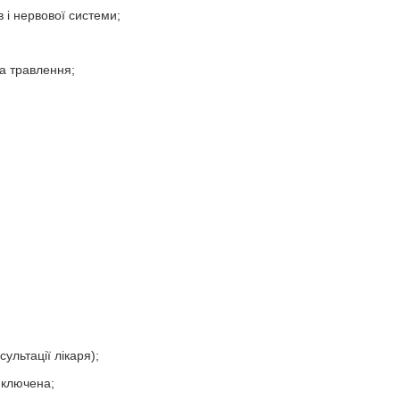
в і нервової системи;
а травлення;
ультації лікаря);
иключена;