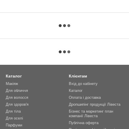
Каталог
Клієнтам
Макіяж
Вхід до кабінету
Для обличчя
Каталог
Для волосся
Оплата і доставка
Для здоров'я
Дропшипінг продукції Лівеста
Для тіла
Бізнес та маркетинг план
компанії Лівеста
Для оселі
Публічна оферта
Парфуми