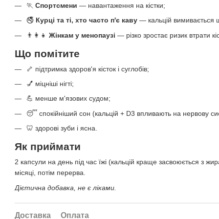
🏃
Спортсмени
— навантаження на кістки;
🚭
Курці та ті, хто часто п'є каву
— кальцій вимивається 
👨‍👩‍👧
Жінкам у менопаузі
— різко зростає ризик втрати кі
Що помітите
🦴 підтримка здоров'я кісток і суглобів;
💅 міцніші нігті;
💪 менше м'язових судом;
😴 спокійніший сон (кальцій + D3 впливають на нервову си
🦷 здорові зуби і ясна.
Як приймати
2 капсули на день під час їжі (кальцій краще засвоюється з ж
місяці, потім перерва.
Дієтична добавка, не є ліками.
Доставка
Оплата