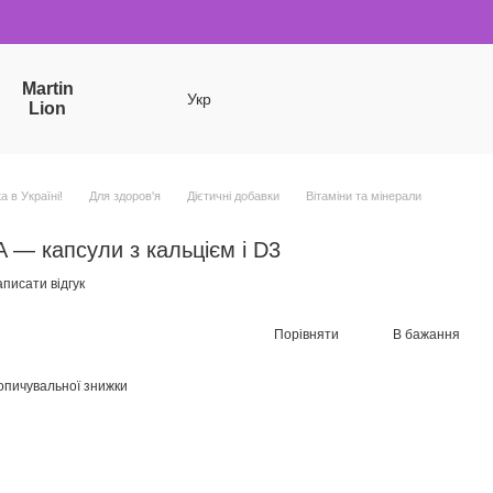
Martin
Укр
Lion
a в Україні!
Для здоров'я
Дієтичні добавки
Вітаміни та мінерали
 — капсули з кальцієм і D3
писати відгук
Порівняти
В бажання
опичувальної знижки