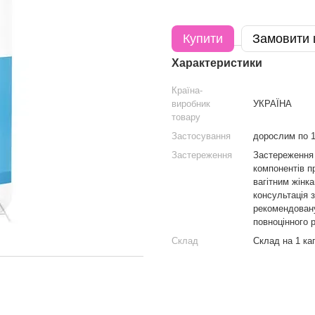
Купити
Замовити
Характеристики
Країна-
виробник
УКРАЇНА
товару
Застосування
дорослим по 1 
Застереження
Застереження 
компонентів п
вагітним жінк
консультація 
рекомендовану
повноцінного 
Склад
Склад на 1 кап