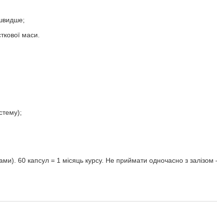
швидше;
сткової маси.
стему);
ирами). 60 капсул = 1 місяць курсу. Не приймати одночасно з заліз