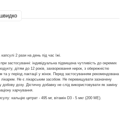
 швидко
капсулі 2 рази на день під час їжі.
при застосуванні: індивідуальна підвищена чутливість до окремих
родукту, дітям до 12 років, захворювання нирок, з обережністю
ам та у період лактації у жінок. Перед застосуванням рекомендована
з лікарем. Не є лікарським засобом. Не перевищувати зазначену
 добову дозу. Дієтичну добавку не слід використовувати як заміну
раціону харчування.
сулу: кальцію цитрат - 495 мг, вітамін D3 - 5 мкг (200 МЕ).