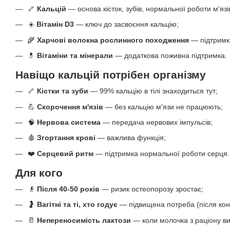
🦴
Кальцій
— основа кісток, зубів, нормальної роботи м'язі
☀️
Вітамін D3
— ключ до засвоєння кальцію;
🌾
Харчові волокна рослинного походження
— підтримк
💊
Вітаміни та мінерали
— додаткова поживна підтримка.
Навіщо кальцій потрібен організму
🦴
Кістки та зуби
— 99% кальцію в тілі знаходиться тут;
💪
Скорочення м'язів
— без кальцію м'язи не працюють;
🧠
Нервова система
— передача нервових імпульсів;
🩸
Згортання крові
— важлива функція;
❤️
Серцевий ритм
— підтримка нормальної роботи серця.
Для кого
👴
Після 40-50 років
— ризик остеопорозу зростає;
🤰
Вагітні та ті, хто годує
— підвищена потреба (після конс
🥛
Непереносимість лактози
— коли молочка з раціону в