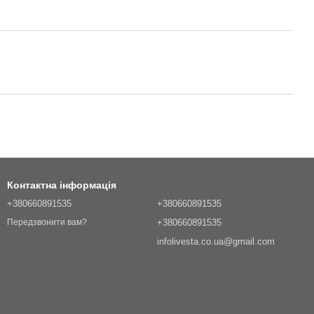
Контактна інформація
+380660891535
+380660891535
+380660891535
Передзвонити вам?
infolivesta.co.ua@gmail.com